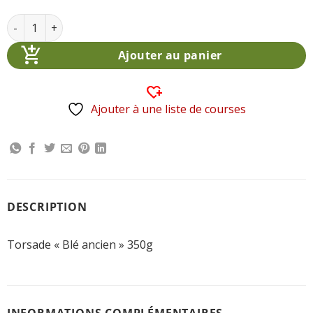
quantité de Torsade "Blé ancien" 350g
Alternative:
Ajouter au panier
Ajouter à une liste de courses
DESCRIPTION
Torsade « Blé ancien » 350g
INFORMATIONS COMPLÉMENTAIRES