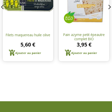
courses
courses
Pain azyme petit épeautre
Filets maquereau huile olive
complet BIO
5,60
€
3,95
€
Ajouter au panier
Ajouter au panier