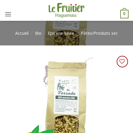
Passer
au
0
contenu
Accueil
/
Bio
/
Epicerie salée
/
Pâtes/Produits sec
Ajouter
à une
liste de
courses