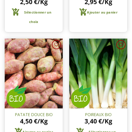
2,50
€
/Kg
2,95
€
/Kg
Sélectionner un
Ajouter au panier
choix
Ajouter
Ajouter
à une
à une
liste de
liste de
courses
courses
PATATE DOUCE BIO
POIREAUX BIO
4,50
€
/Kg
3,40
€
/Kg
Ajouter au panier
Sélectionner un