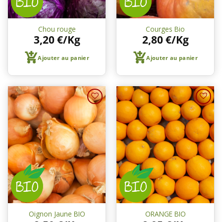
Chou rouge
Courges Bio
3,20
€
/Kg
2,80
€
/Kg
Ajouter au panier
Ajouter au panier
Ajouter
Ajouter
à une
à une
liste de
liste de
courses
courses
Oignon Jaune BIO
ORANGE BIO