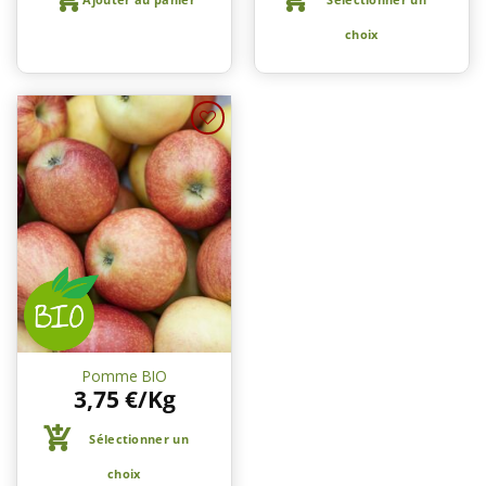
choix
Ajouter
à une
liste de
courses
Pomme BIO
3,75
€
/Kg
Sélectionner un
choix