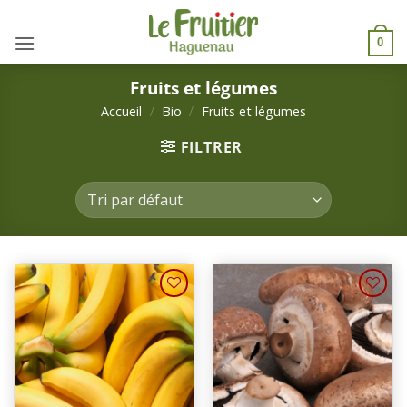
Passer
au
0
contenu
Fruits et légumes
Accueil
/
Bio
/
Fruits et légumes
FILTRER
Ajouter
Ajouter
à une
à une
liste de
liste de
courses
courses