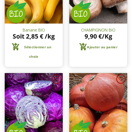
Banane BIO
CHAMPIGNON BIO
Soit
2,85
€
/kg
9,90
€
/Kg
Sélectionner un
Ajouter au panier
choix
Ajouter
Ajouter
à une
à une
liste de
liste de
courses
courses