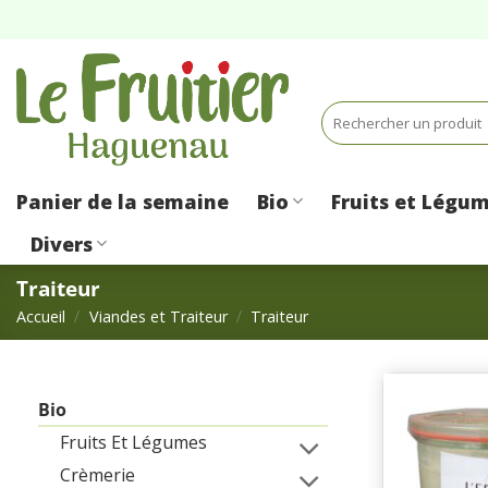
Passer
au
contenu
Recherche
pour :
Panier de la semaine
Bio
Fruits et Légu
Divers
Traiteur
Accueil
/
Viandes et Traiteur
/
Traiteur
Bio
Fruits Et Légumes
Crèmerie