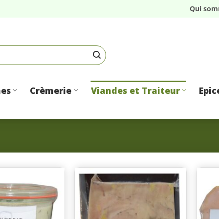
Qui som
mes
Crèmerie
Viandes et Traiteur
Epic
Ajouter
Ajouter
à une
à une