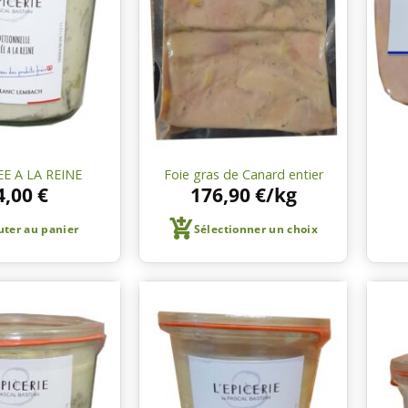
liste de
liste de
courses
courses
E A LA REINE
Foie gras de Canard entier
4,00
€
176,90
€
/kg
uter au panier
Sélectionner un choix
Ajouter
Ajouter
à une
à une
liste de
liste de