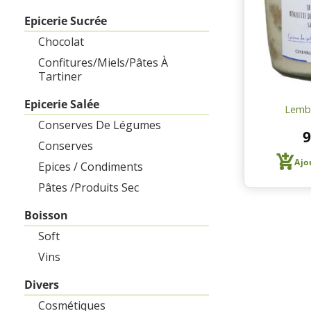
Epicerie Sucrée
Chocolat
Confitures/Miels/pâtes À
Tartiner
Epicerie Salée
Lemb
Conserves De Légumes
9
Conserves
Ajo
Epices / Condiments
Pâtes /produits Sec
Boisson
Soft
Vins
Divers
Cosmétiques