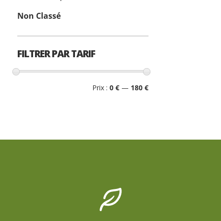
Non Classé
FILTRER PAR TARIF
Prix
Prix
Prix :
0 €
—
180 €
min
max