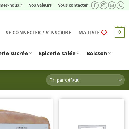
mes-nous ?
Nos valeurs
Nous contacter
SE CONNECTER / S’INSCRIRE
MA LISTE
0
erie sucrée
Epicerie salée
Boisson
Ajouter
Ajouter
à une
à une