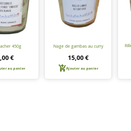
courses
courses
Ril
acher 450g
Nage de gambas au curry
,00
€
15,00
€
uter au panier
Ajouter au panier