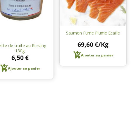
courses
courses
Saumon Fume Plume Ecaille
69,60
€
/Kg
lette de truite au Riesling
130g
Ajouter au panier
6,50
€
Ajouter au panier