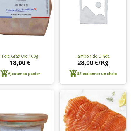
liste de
liste de
courses
courses
Foie Gras Oie 100g
Jambon de Dinde
18,00
€
28,00
€
/Kg
Ajouter au panier
Sélectionner un choix
Ajouter
Ajouter
à une
à une
liste de
liste de