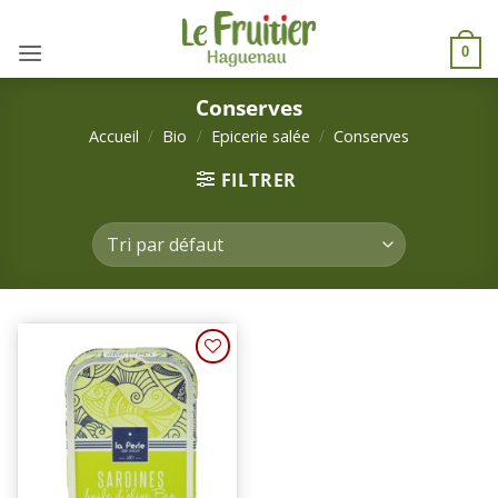
Passer
au
0
contenu
Conserves
Accueil
/
Bio
/
Epicerie salée
/
Conserves
FILTRER
Ajouter
à une
liste de
courses