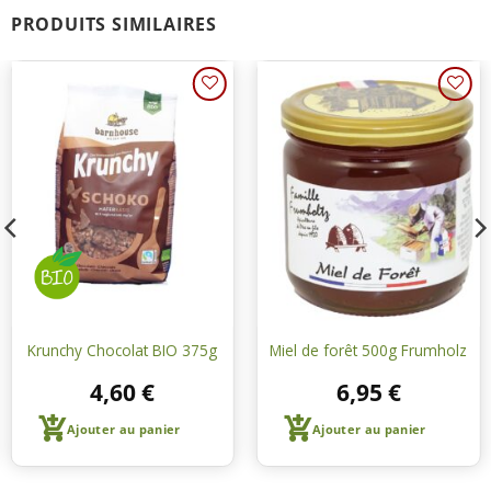
PRODUITS SIMILAIRES
Ajouter
Ajouter
à une
à une
liste de
liste de
courses
courses
Krunchy Chocolat BIO 375g
Miel de forêt 500g Frumholz
4,60
€
6,95
€
Ajouter au panier
Ajouter au panier