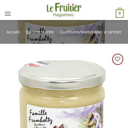
Passer
au
0
contenu
Accueil
/
Epicerie sucrée
/
Confitures/Miels/pâtes à tartiner
Ajouter
à une
liste de
courses