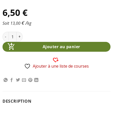
6,50
€
€
/
Soit
13,00
kg
quantité de Miel de Fleurs Crémeux 500g
Alternative:
Ajouter au panier
Ajouter à une liste de courses
DESCRIPTION